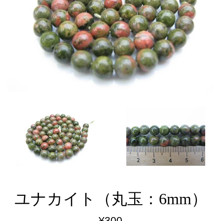
ユナカイト（丸玉：6mm）
通
¥300