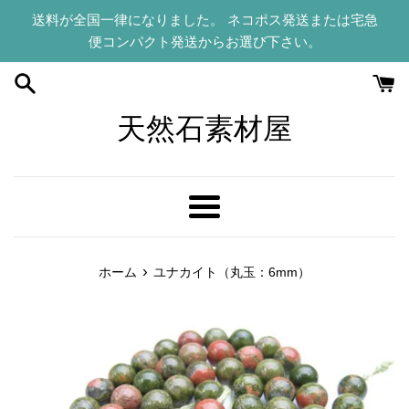
コ
送料が全国一律になりました。 ネコポス発送または宅急
ン
便コンパクト発送からお選び下さい。
テ
ン
ツ
に
天然石素材屋
ス
キ
ッ
プ
メ
す
ニ
る
ュ
›
ホーム
ユナカイト（丸玉：6mm）
ー