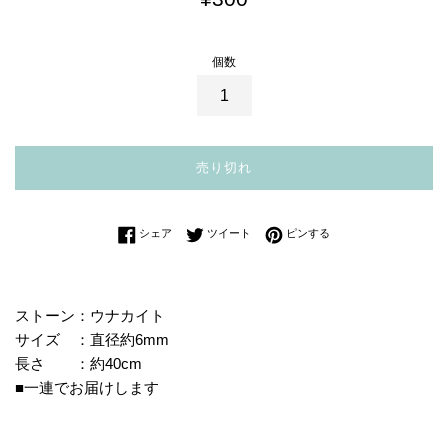
常
価
個数
格
売り切れ
Facebookでシェアする
Twitterに投稿する
Pinterestでピンする
シェア
ツイート
ピンする
ストーン：ウナカイト
サイズ ：直径約6mm
長さ ：約40cm
■一連でお届けします