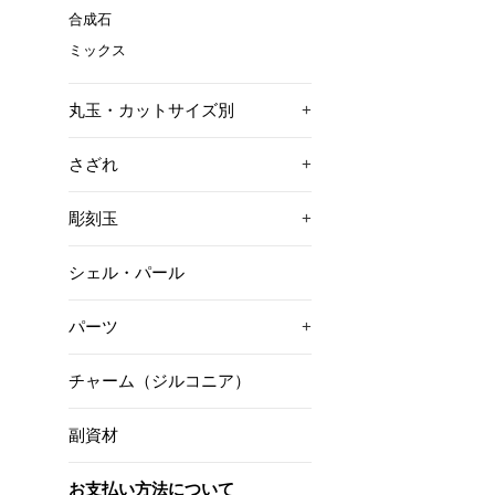
合成石
ミックス
丸玉・カットサイズ別
+
さざれ
+
彫刻玉
+
シェル・パール
パーツ
+
チャーム（ジルコニア）
副資材
お支払い方法について