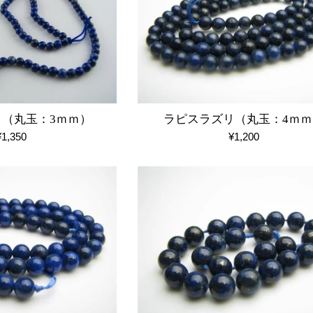
（丸玉：3ｍｍ）
ラピスラズリ（丸玉：4ｍｍ
通
通
¥1,350
¥1,200
常
常
価
価
格
格