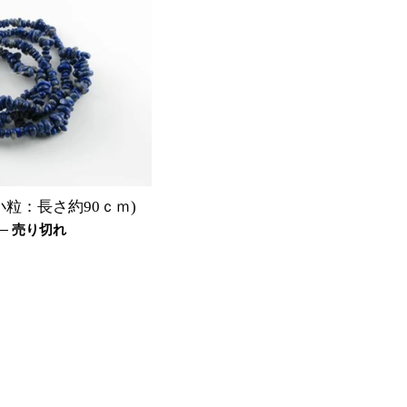
格
格
小粒：長さ約90ｃｍ)
—
売り切れ