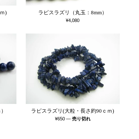
ｍ)
ラピスラズリ（丸玉：8mm）
通
¥4,080
常
価
格
ｍ）
ラピスラズリ(大粒・長さ約90ｃｍ)
通
¥650
—
売り切れ
常
価