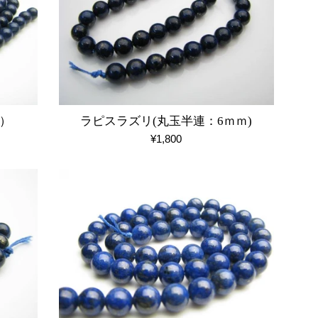
）
ラピスラズリ(丸玉半連：6ｍｍ)
通
¥1,800
常
価
格