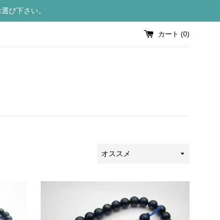
お選び下さい。
カート (
0
)
並
び
替
え