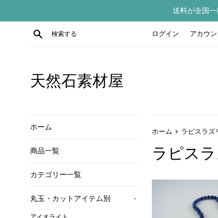
コ
送料が全国一
ン
テ
検索する
ログイン
アカウン
ン
ツ
に
ス
天然石素材屋
キ
ッ
プ
す
ホーム
›
ホーム
ラピスラズ
る
ラピスラ
商品一覧
カテゴリー一覧
丸玉・カットアイテム別
-
アイオライト