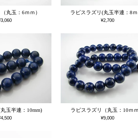
（丸玉：6ｍｍ）
ラピスラズリ(丸玉半連：8ｍ
通
通
¥3,060
¥2,700
常
常
価
価
格
格
丸玉半連：10mm)
ラピスラズリ（丸玉：10ｍ
通
通
¥4,500
¥9,000
常
常
価
価