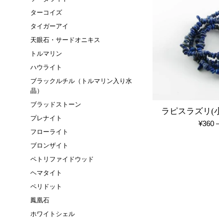
ターコイズ
タイガーアイ
天眼石・サードオニキス
トルマリン
ハウライト
ブラックルチル（トルマリン入り水
晶）
ブラッドストーン
ラピスラズリ(
プレナイト
通
¥360
フローライト
常
ブロンザイト
価
格
ペトリファイドウッド
ヘマタイト
ペリドット
鳳凰石
ホワイトシェル