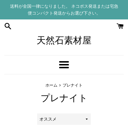
コ
送料が全国一律になりました。 ネコポス発送または宅急
ン
便コンパクト発送からお選び下さい。
テ
ン
ツ
に
天然石素材屋
ス
キ
ッ
プ
メ
す
ニ
る
ュ
›
ホーム
プレナイト
ー
プレナイト
並
び