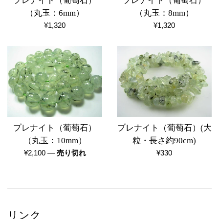
プレナイト（葡萄石）
プレナイト（葡萄石）
（丸玉：6mm）
（丸玉：8mm）
通
通
¥1,320
¥1,320
常
常
価
価
格
格
プレナイト（葡萄石）
プレナイト（葡萄石）(大
（丸玉：10mm）
粒・長さ約90cm)
通
通
¥2,100
—
売り切れ
¥330
常
常
価
価
格
格
リンク