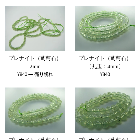
替
え
プレナイト（葡萄石）
プレナイト（葡萄石）
2mm
（丸玉：4mm）
通
通
¥840
—
売り切れ
¥840
常
常
価
価
格
格