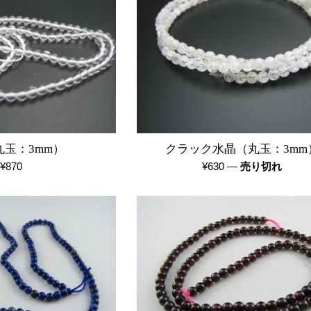
丸玉：3mm）
クラック水晶（丸玉：3mm
通
通
¥870
¥630
—
売り切れ
常
常
価
価
格
格