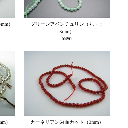
mm）
グリーンアベンチュリン（丸玉：
3mm）
通
¥450
常
価
格
mm）
カーネリアン64面カット（3mm）