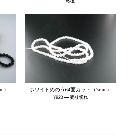
通
¥900
常
価
格
m）
ホワイトめのう64面カット（3mm）
通
¥820
—
売り切れ
常
価
格