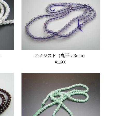
）
アメジスト（丸玉：3mm）
通
¥1,200
常
価
格