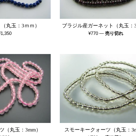
（丸玉：3ｍｍ）
ブラジル産ガーネット（丸玉：3
通
通
¥1,350
¥770
—
売り切れ
常
常
価
価
格
格
ツ（丸玉：3mm）
スモーキークォーツ（丸玉：3