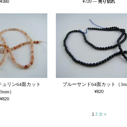
通
通
¥380
¥720
—
売り切れ
常
常
価
価
格
格
ュリン64面カット
ブルーサンド64面カット（3m
通
3mm）
¥820
常
通
¥820
価
常
格
価
1
2
次 »
格