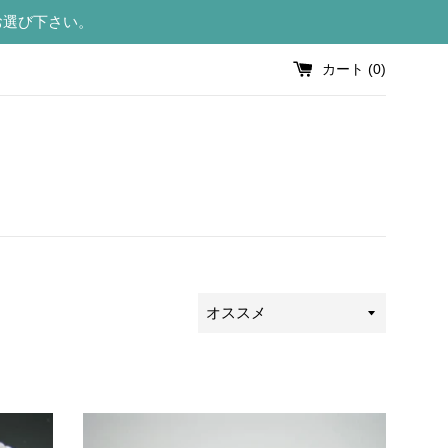
お選び下さい。
カート (
0
)
並
び
替
え