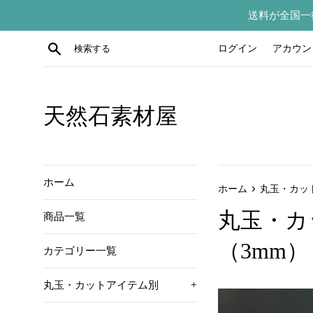
コ
送料が全国一
ン
テ
検索する
ログイン
アカウン
ン
ツ
に
ス
天然石素材屋
キ
ッ
プ
す
ホーム
›
ホーム
丸玉・カッ
る
丸玉・カ
商品一覧
（3mm）
カテゴリー一覧
丸玉・カットアイテム別
+