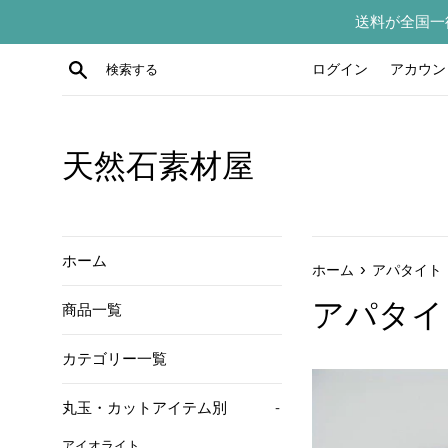
コ
送料が全国一
ン
テ
検索する
ログイン
アカウン
ン
ツ
に
ス
天然石素材屋
キ
ッ
プ
す
ホーム
›
ホーム
アパタイト
る
アパタイ
商品一覧
カテゴリー一覧
丸玉・カットアイテム別
-
アイオライト