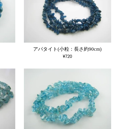
）
アパタイト(小粒：長さ約90cm)
通
¥720
常
価
格