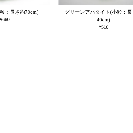
粒：長さ約70cm）
グリーンアパタイト(小粒：長
通
¥660
40cm)
常
通
¥510
価
常
格
価
格