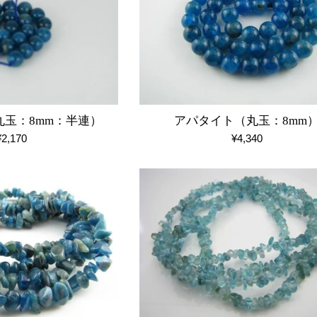
玉：8mm：半連）
アパタイト（丸玉：8mm
通
通
¥2,170
¥4,340
常
常
価
価
格
格