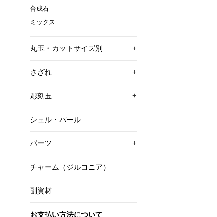
合成石
ミックス
丸玉・カットサイズ別
+
さざれ
+
彫刻玉
+
シェル・パール
パーツ
+
チャーム（ジルコニア）
副資材
お支払い方法について