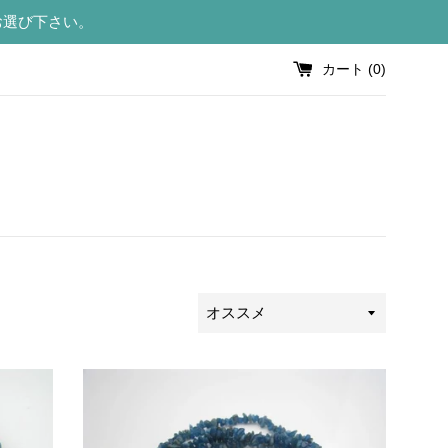
お選び下さい。
カート (
0
)
並
び
替
え