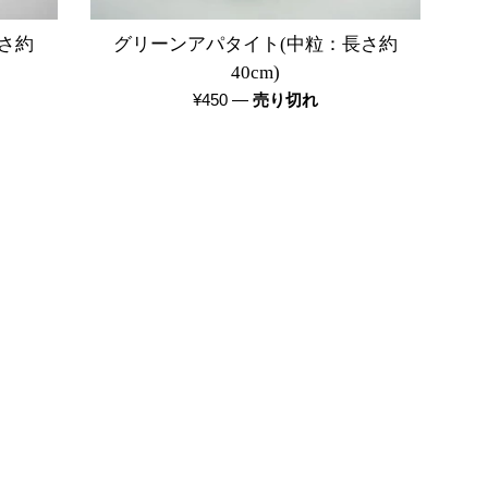
さ約
グリーンアパタイト(中粒：長さ約
40cm)
通
¥450
—
売り切れ
常
価
格