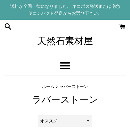
コ
送料が全国一律になりました。 ネコポス発送または宅急
ン
便コンパクト発送からお選び下さい。
テ
ン
ツ
に
天然石素材屋
ス
キ
ッ
プ
メ
す
ニ
る
ュ
›
ホーム
ラバーストーン
ー
ラバーストーン
並
び