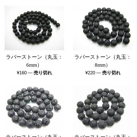
替
え
ラバーストーン（丸玉：
ラバーストーン（丸玉：
6mm）
8mm）
通
通
¥160
—
売り切れ
¥220
—
売り切れ
常
常
価
価
格
格