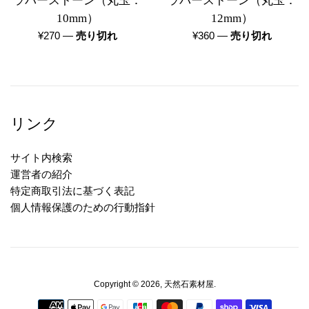
ラバーストーン（丸玉：
ラバーストーン（丸玉：
10mm）
12mm）
通
通
¥270
—
売り切れ
¥360
—
売り切れ
常
常
価
価
格
格
リンク
サイト内検索
運営者の紹介
特定商取引法に基づく表記
個人情報保護のための行動指針
Copyright © 2026,
天然石素材屋
.
お