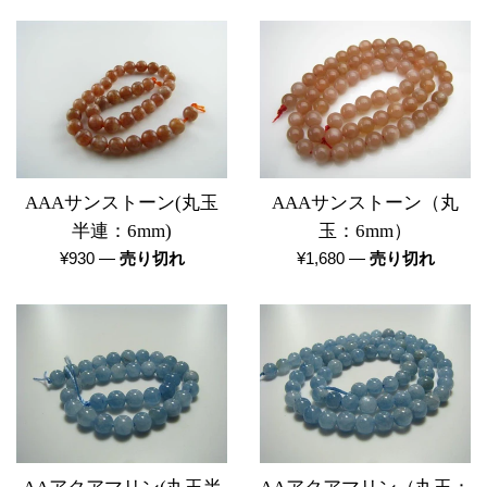
替
え
AAAサンストーン(丸玉
AAAサンストーン（丸
半連：6mm)
玉：6mm）
通
通
¥930
—
売り切れ
¥1,680
—
売り切れ
常
常
価
価
格
格