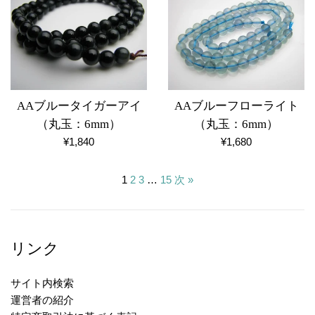
格
格
AAブルータイガーアイ
AAブルーフローライト
（丸玉：6mm）
（丸玉：6mm）
通
通
¥1,840
¥1,680
常
常
価
価
1
2
3
…
15
次 »
格
格
リンク
サイト内検索
運営者の紹介