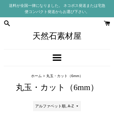
コ
送料が全国一律になりました。 ネコポス発送または宅急
ン
便コンパクト発送からお選び下さい。
テ
ン
ツ
に
天然石素材屋
ス
キ
ッ
プ
メ
す
ニ
る
ュ
›
ホーム
丸玉・カット（6mm）
ー
丸玉・カット（6mm）
並
び