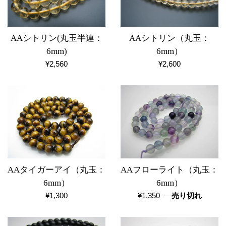
AAシトリン(丸玉半連：
AAシトリン（丸玉：
6mm)
6mm）
通
通
¥2,560
¥2,600
常
常
価
価
格
格
AAタイガーアイ（丸玉：
AAフローライト（丸玉：
6mm）
6mm）
通
通
¥1,300
¥1,350
—
売り切れ
常
常
価
価