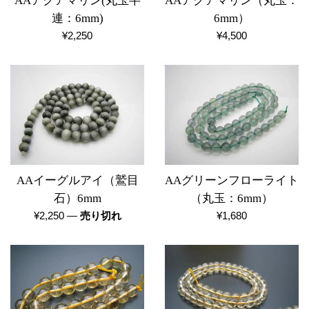
AAアクアマリン(丸玉半
AAアクアマリン（丸玉：
連：6mm)
6mm）
通
通
¥2,250
¥4,500
常
常
価
価
格
格
AAイーグルアイ（鷲目
AAグリーンフローライト
石）6mm
（丸玉：6mm）
通
通
¥2,250
—
売り切れ
¥1,680
常
常
価
価
格
格