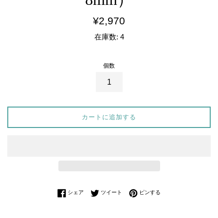
通
¥2,970
常
在庫数: 4
価
格
個数
カートに追加する
Facebookでシェアする
Twitterに投稿する
Pinterestでピンする
シェア
ツイート
ピンする