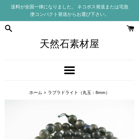
コ
送料が全国一律になりました。 ネコポス発送または宅急
ン
便コンパクト発送からお選び下さい。
テ
ン
ツ
に
天然石素材屋
ス
キ
ッ
プ
メ
す
ニ
る
ュ
›
ホーム
ラブラドライト（丸玉：8mm）
ー