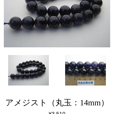
アメジスト（丸玉：14mm）
通
¥3,510