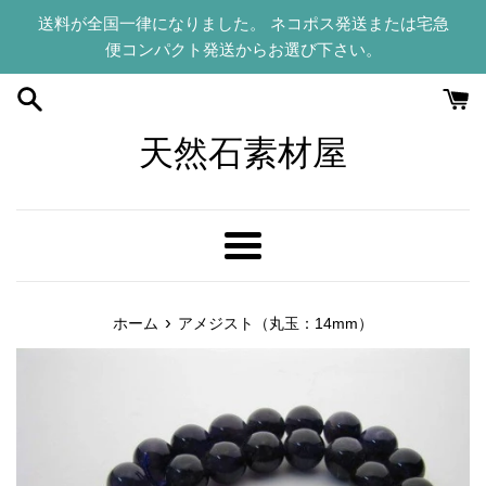
コ
送料が全国一律になりました。 ネコポス発送または宅急
ン
便コンパクト発送からお選び下さい。
テ
ン
ツ
に
天然石素材屋
ス
キ
ッ
プ
メ
す
ニ
る
ュ
›
ホーム
アメジスト（丸玉：14mm）
ー