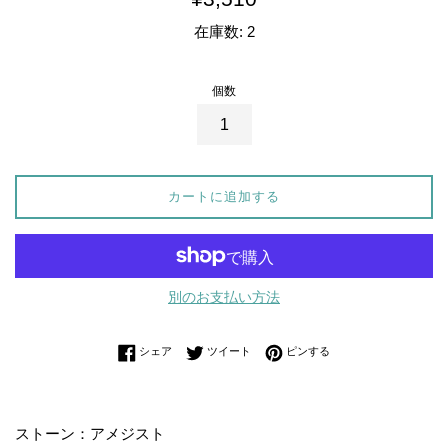
常
在庫数: 2
価
格
個数
カートに追加する
別のお支払い方法
Facebookでシェアする
Twitterに投稿する
Pinterestでピンする
シェア
ツイート
ピンする
ストーン：アメジスト