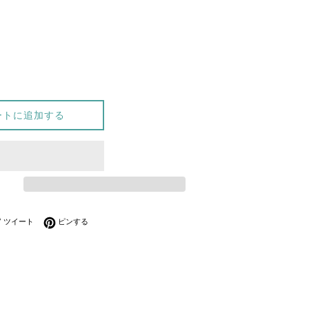
ートに追加する
ebookでシェアする
Twitterに投稿する
Pinterestでピンする
ツイート
ピンする