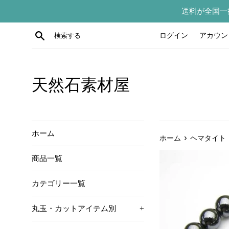
コ
送料が全国一
ン
テ
検索する
ログイン
アカウン
ン
ツ
に
ス
天然石素材屋
キ
ッ
プ
す
ホーム
›
ホーム
ヘマタイト
る
商品一覧
カテゴリー一覧
丸玉・カットアイテム別
+