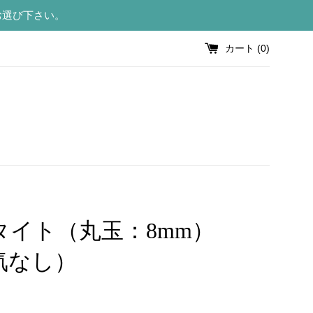
お選び下さい。
カート (
0
)
タイト（丸玉：8mm）
気なし）