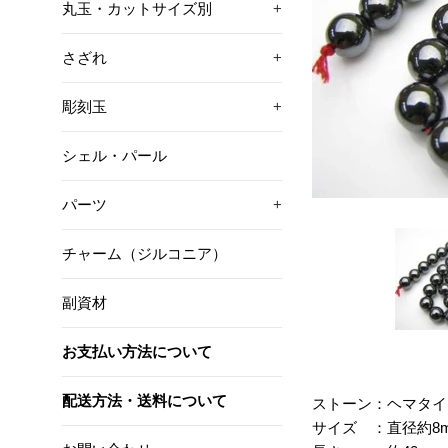
丸玉・カットサイズ別
+
さざれ
+
彫刻玉
+
シェル・パール
パーツ
+
チャーム（ジルコニア）
副資材
お支払い方法について
配送方法・送料について
ストーン：ヘマタイ
サイズ ：直径約8