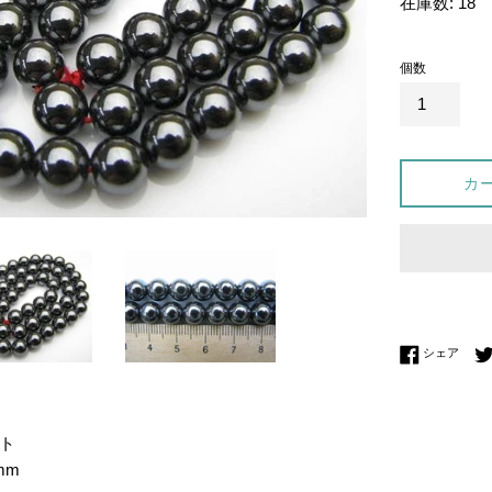
在庫数: 18
価
格
個数
カ
Fac
シェア
ト
mm