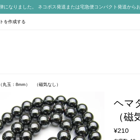
律になりました。 ネコポス発送または宅急便コンパクト発送から
トを作成する
（丸玉：8mm） （磁気なし）
ヘマ
（磁
通
¥210
常