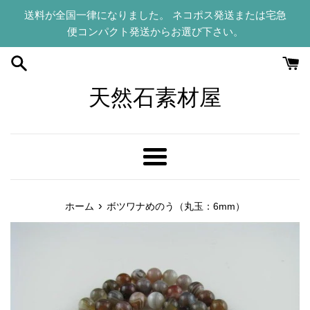
コ
送料が全国一律になりました。 ネコポス発送または宅急
ン
便コンパクト発送からお選び下さい。
テ
ン
ツ
に
天然石素材屋
ス
キ
ッ
プ
メ
す
ニ
る
ュ
›
ホーム
ボツワナめのう（丸玉：6mm）
ー