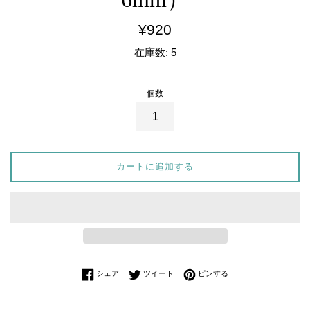
通
¥920
常
在庫数: 5
価
格
個数
カートに追加する
Facebookでシェアする
Twitterに投稿する
Pinterestでピンする
シェア
ツイート
ピンする