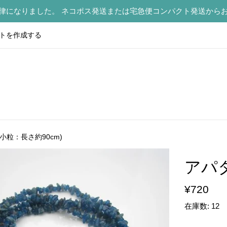
律になりました。 ネコポス発送または宅急便コンパクト発送から
トを作成する
小粒：長さ約90cm)
アパタ
通
¥720
常
在庫数: 12
価
格