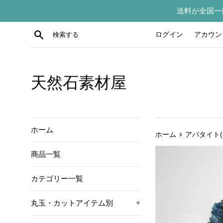
コ
送料が全国一
ン
テ
検索する
ログイン
アカウン
ン
ツ
に
ス
天然石素材屋
キ
ッ
プ
す
ホーム
›
ホーム
アパタイト(
る
商品一覧
カテゴリー一覧
丸玉・カットアイテム別
+