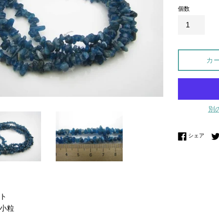
個数
カ
別
Fac
シェア
ト
小粒