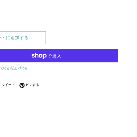
ートに追加する
のお支払い方法
ebookでシェアする
Twitterに投稿する
Pinterestでピンする
ツイート
ピンする