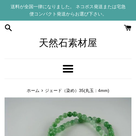
コ
送料が全国一律になりました。 ネコポス発送または宅急
ン
便コンパクト発送からお選び下さい。
テ
ン
ツ
に
天然石素材屋
ス
キ
ッ
プ
メ
す
ニ
る
ュ
›
ホーム
ジェード（染め）35(丸玉：4mm)
ー