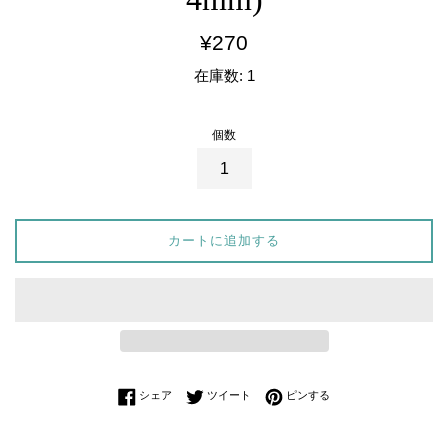
通
¥270
常
在庫数: 1
価
格
個数
カートに追加する
Facebookでシェアする
Twitterに投稿する
Pinterestでピンする
シェア
ツイート
ピンする