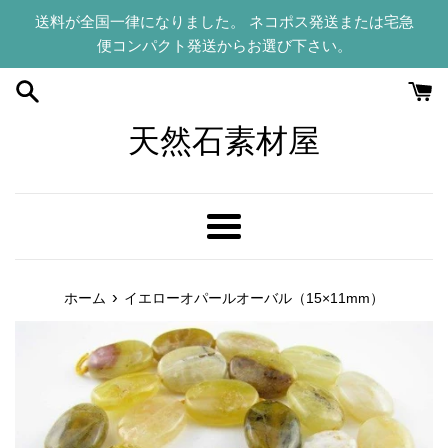
コ
送料が全国一律になりました。 ネコポス発送または宅急
ン
便コンパクト発送からお選び下さい。
テ
ン
ツ
に
天然石素材屋
ス
キ
ッ
プ
メ
す
ニ
る
ュ
›
ホーム
イエローオパールオーバル（15×11mm）
ー