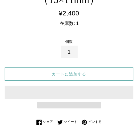
通
¥2,400
常
在庫数: 1
価
格
個数
カートに追加する
Facebookでシェアする
Twitterに投稿する
Pinterestでピンする
シェア
ツイート
ピンする