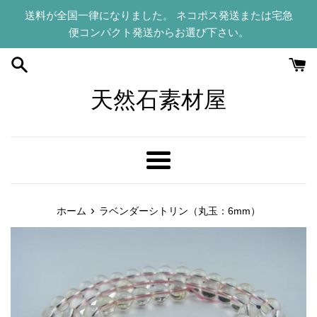
コ
送料が全国一律になりました。 ネコポス発送または宅急
ン
便コンパクト発送からお選び下さい。
テ
ン
ツ
に
天然石素材屋
ス
キ
ッ
プ
メ
す
ニ
る
ュ
›
ホーム
ラベンダーシトリン（丸玉：6mm）
ー