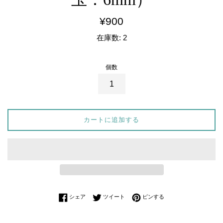
通
¥900
常
在庫数: 2
価
格
個数
カートに追加する
Facebookでシェアする
Twitterに投稿する
Pinterestでピンする
シェア
ツイート
ピンする