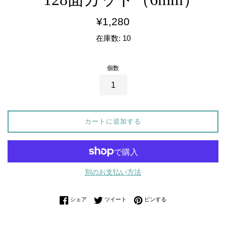
通
¥1,280
常
在庫数: 10
価
格
個数
カートに追加する
別のお支払い方法
Facebookでシェアする
Twitterに投稿する
Pinterestでピンする
シェア
ツイート
ピンする