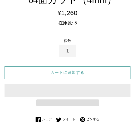
通
¥1,260
常
在庫数: 5
価
格
個数
カートに追加する
Facebookでシェアする
Twitterに投稿する
Pinterestでピンする
シェア
ツイート
ピンする