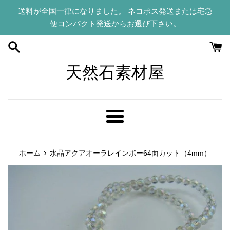
コ
送料が全国一律になりました。 ネコポス発送または宅急
ン
便コンパクト発送からお選び下さい。
テ
ン
ツ
に
天然石素材屋
ス
キ
ッ
プ
メ
す
ニ
る
ュ
›
ホーム
水晶アクアオーラレインボー64面カット（4mm）
ー