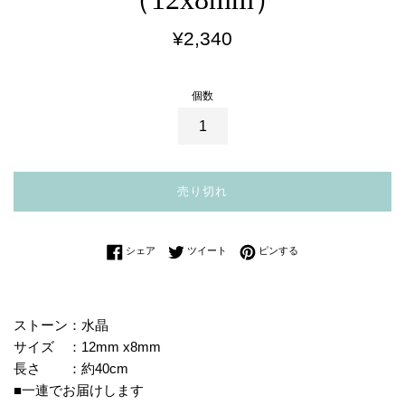
通
¥2,340
常
価
個数
格
売り切れ
Facebookでシェアする
Twitterに投稿する
Pinterestでピンする
シェア
ツイート
ピンする
ストーン：水晶
サイズ ：12mm x8mm
長さ ：約40cm
■一連でお届けします