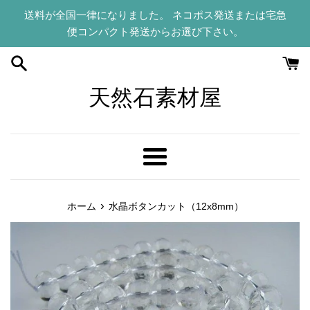
コ
送料が全国一律になりました。 ネコポス発送または宅急
ン
便コンパクト発送からお選び下さい。
テ
ン
ツ
に
天然石素材屋
ス
キ
ッ
プ
メ
す
ニ
る
ュ
›
ホーム
水晶ボタンカット（12x8mm）
ー