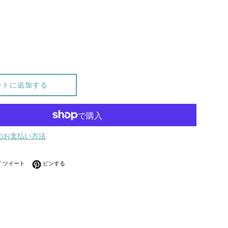
ートに追加する
のお支払い方法
ebookでシェアする
Twitterに投稿する
Pinterestでピンする
ツイート
ピンする