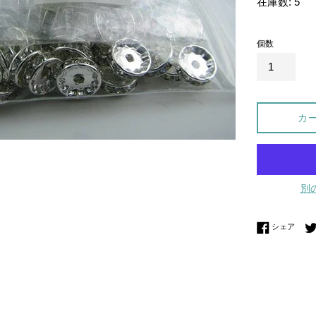
在庫数: 5
価
格
個数
カ
別
Fac
シェア