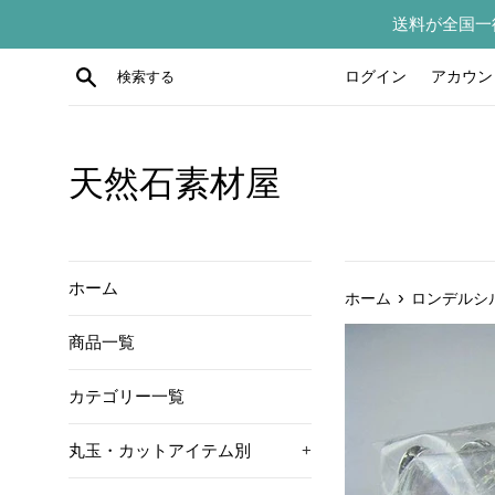
コ
送料が全国一
ン
テ
検索する
ログイン
アカウン
ン
ツ
に
ス
天然石素材屋
キ
ッ
プ
す
ホーム
›
ホーム
ロンデルシル
る
商品一覧
カテゴリー一覧
丸玉・カットアイテム別
+