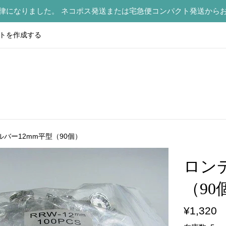
律になりました。 ネコポス発送または宅急便コンパクト発送から
トを作成する
バー12mm平型（90個）
ロン
（90
通
¥1,320
常