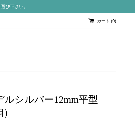
お選び下さい。
カート (
0
)
デルシルバー12mm平型
個）