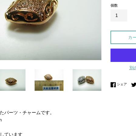
個数
カ
別
Fac
シェア
たパーツ・チャームです。
m
しています