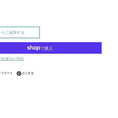
ートに追加する
のお支払い方法
ebookでシェアする
Twitterに投稿する
Pinterestでピンする
ツイート
ピンする