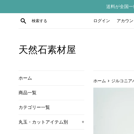
コ
送料が全国一
ン
テ
検索する
ログイン
アカウン
ン
ツ
に
ス
天然石素材屋
キ
ッ
プ
す
ホーム
›
ホーム
ジルコニアパ
る
商品一覧
カテゴリー一覧
丸玉・カットアイテム別
+