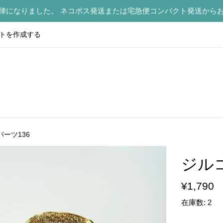
律になりました。 ネコポス発送または宅急便コンパクト発送から
トを作成する
ーツ136
ジル
通
¥1,790
常
在庫数: 2
価
格