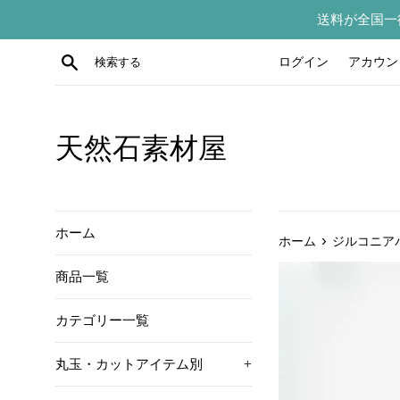
コ
送料が全国一
ン
テ
検索する
ログイン
アカウン
ン
ツ
に
ス
天然石素材屋
キ
ッ
プ
す
ホーム
›
ホーム
ジルコニアパ
る
商品一覧
カテゴリー一覧
丸玉・カットアイテム別
+