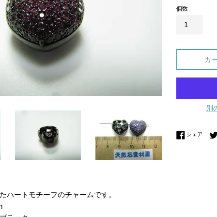
個数
カ
別
Fac
シェア
たハートモチーフのチャームです。
m