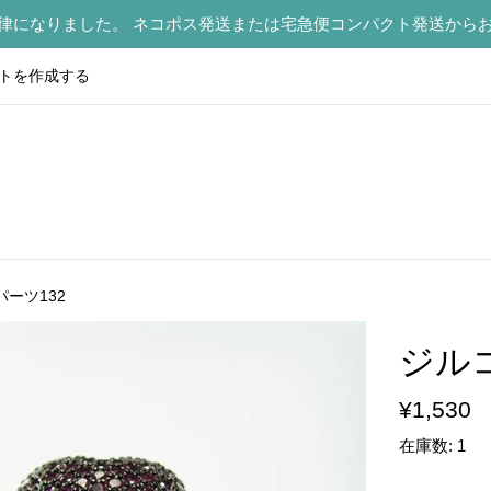
律になりました。 ネコポス発送または宅急便コンパクト発送から
トを作成する
ーツ132
ジル
通
¥1,530
常
在庫数: 1
価
格