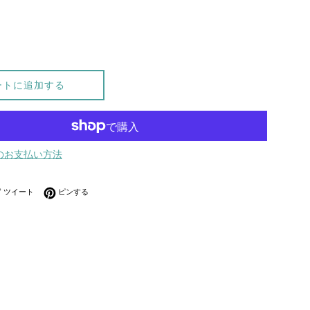
ートに追加する
のお支払い方法
ebookでシェアする
Twitterに投稿する
Pinterestでピンする
ツイート
ピンする