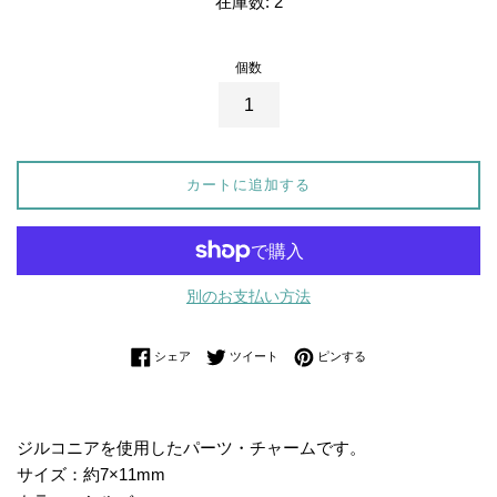
在庫数: 2
価
格
個数
カートに追加する
別のお支払い方法
Facebookでシェアする
Twitterに投稿する
Pinterestでピンする
シェア
ツイート
ピンする
ジルコニアを使用したパーツ・チャームです。
サイズ：約7×11mm