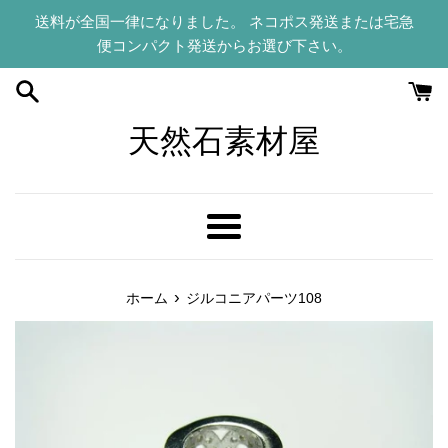
コ
送料が全国一律になりました。 ネコポス発送または宅急
ン
便コンパクト発送からお選び下さい。
テ
ン
ツ
に
天然石素材屋
ス
キ
ッ
プ
メ
す
ニ
る
ュ
›
ホーム
ジルコニアパーツ108
ー