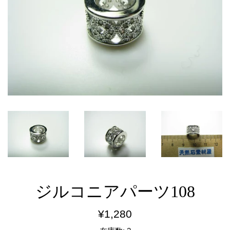
ジルコニアパーツ108
通
¥1,280
常