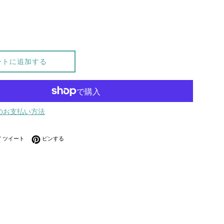
ートに追加する
のお支払い方法
ebookでシェアする
Twitterに投稿する
Pinterestでピンする
ツイート
ピンする