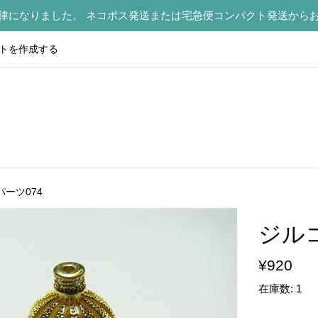
律になりました。 ネコポス発送または宅急便コンパクト発送から
トを作成する
ーツ074
ジル
通
¥920
常
在庫数: 1
価
格