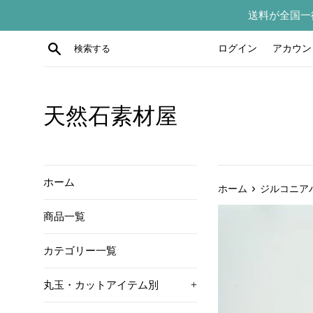
コ
送料が全国一
ン
テ
検索する
ログイン
アカウン
ン
ツ
に
ス
天然石素材屋
キ
ッ
プ
す
ホーム
›
ホーム
ジルコニアパ
る
商品一覧
カテゴリー一覧
丸玉・カットアイテム別
+