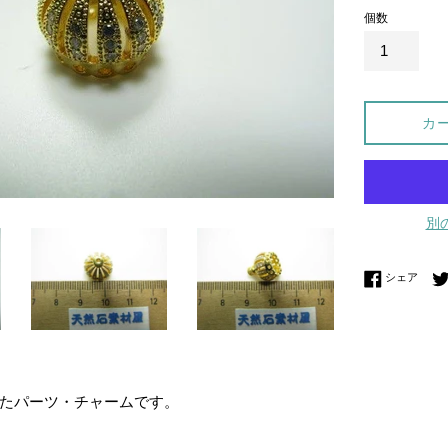
個数
カ
別
Fac
シェア
たパーツ・チャームです。