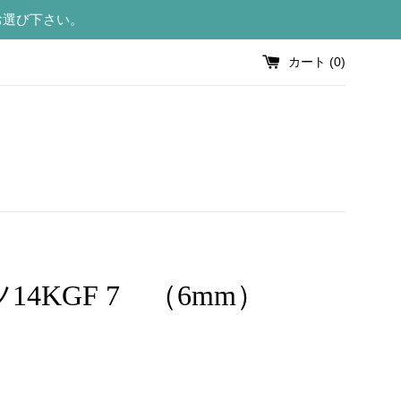
お選び下さい。
カート (
0
)
14KGF 7 （6mm）