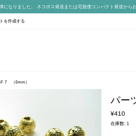
律になりました。 ネコポス発送または宅急便コンパクト発送から
トを作成する
F 7 （6mm）
パーツ
通
¥410
常
在庫数: 1
価
格