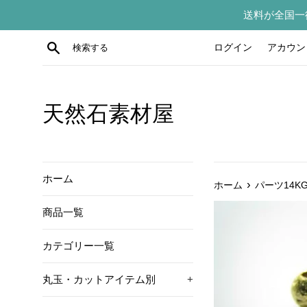
コ
送料が全国一
ン
テ
検索する
ログイン
アカウン
ン
ツ
に
ス
天然石素材屋
キ
ッ
プ
す
ホーム
›
ホーム
パーツ14KG
る
商品一覧
カテゴリー一覧
丸玉・カットアイテム別
+