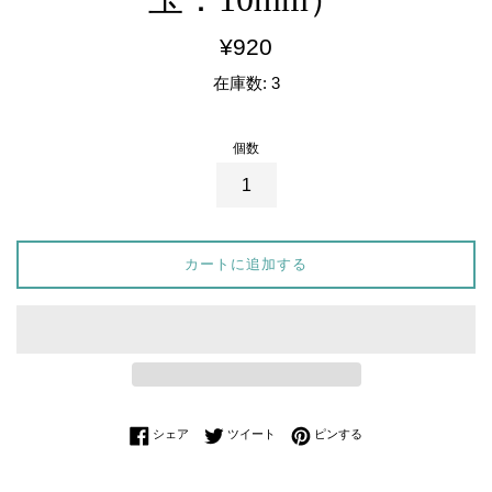
通
¥920
常
在庫数: 3
価
格
個数
カートに追加する
Facebookでシェアする
Twitterに投稿する
Pinterestでピンする
シェア
ツイート
ピンする