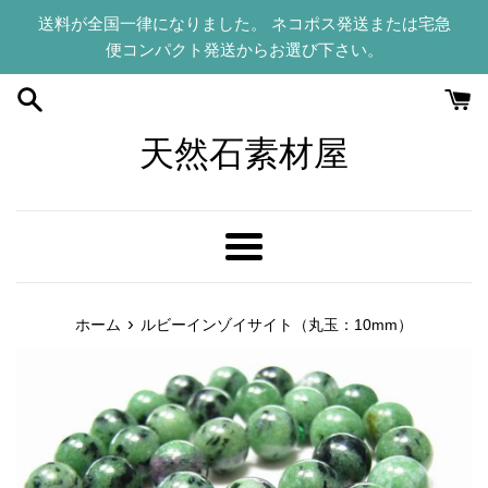
コ
送料が全国一律になりました。 ネコポス発送または宅急
ン
便コンパクト発送からお選び下さい。
テ
ン
ツ
に
天然石素材屋
ス
キ
ッ
プ
メ
す
ニ
る
ュ
›
ホーム
ルビーインゾイサイト（丸玉：10mm）
ー