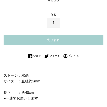
常
価
個数
格
売り切れ
Facebookでシェアする
Twitterに投稿する
Pinterestでピンする
シェア
ツイート
ピンする
ストーン：水晶
サイズ ：直径約2mm
長さ ：約40cm
■一連でお届けします