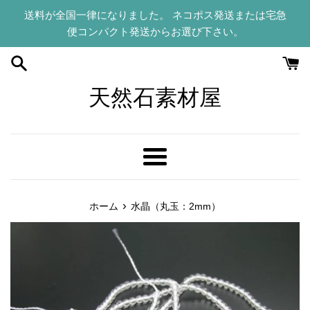
コ
送料が全国一律になりました。 ネコポス発送または宅急
ン
便コンパクト発送からお選び下さい。
テ
ン
ツ
に
天然石素材屋
ス
キ
ッ
プ
メ
す
ニ
る
ュ
›
ホーム
水晶（丸玉：2mm）
ー