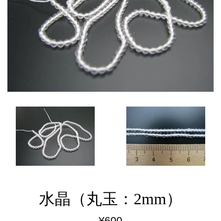
水晶（丸玉：2mm）
通
¥600