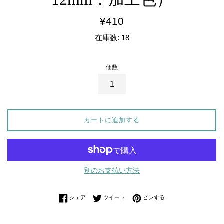
通
¥410
常
在庫数: 18
価
格
個数
カートに追加する
別のお支払い方法
Facebookでシェアする
Twitterに投稿する
Pinterestでピンする
シェア
ツイート
ピンする