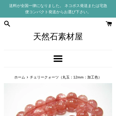
コ
送料が全国一律になりました。 ネコポス発送または宅急
ン
便コンパクト発送からお選び下さい。
テ
ン
ツ
に
天然石素材屋
ス
キ
ッ
プ
メ
す
ニ
る
ュ
›
ホーム
チェリークォーツ（丸玉：12mm：加工色）
ー