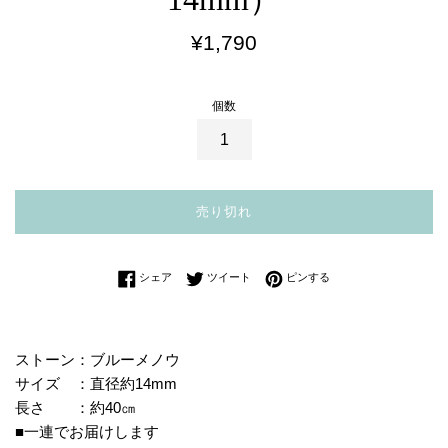
通
¥1,790
常
価
個数
格
売り切れ
Facebookでシェアする
Twitterに投稿する
Pinterestでピンする
シェア
ツイート
ピンする
ストーン：ブルーメノウ
サイズ ：直径約14mm
長さ ：約40㎝
■一連でお届けします