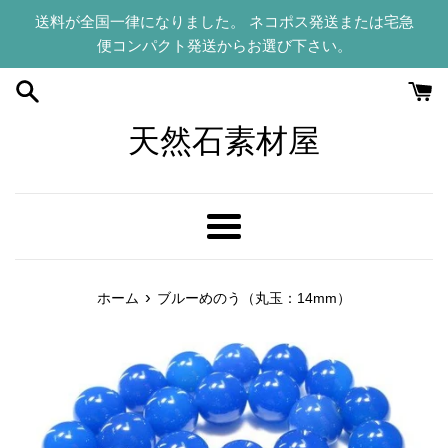
コ
送料が全国一律になりました。 ネコポス発送または宅急
ン
便コンパクト発送からお選び下さい。
テ
ン
ツ
に
天然石素材屋
ス
キ
ッ
プ
メ
す
ニ
る
ュ
›
ホーム
ブルーめのう（丸玉：14mm）
ー