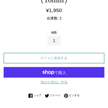
通
¥1,950
常
在庫数: 2
価
格
個数
カートに追加する
別のお支払い方法
Facebookでシェアする
Twitterに投稿する
Pinterestでピンする
シェア
ツイート
ピンする