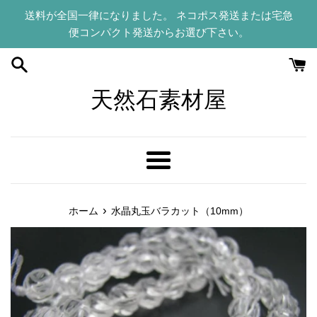
コ
送料が全国一律になりました。 ネコポス発送または宅急
ン
便コンパクト発送からお選び下さい。
テ
ン
ツ
に
天然石素材屋
ス
キ
ッ
プ
メ
す
ニ
る
ュ
›
ホーム
水晶丸玉バラカット（10mm）
ー