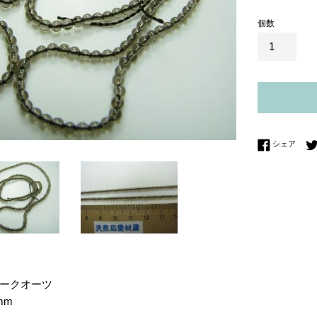
価
個数
格
Fac
シェア
ークオーツ
mm