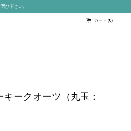
お選び下さい。
カート (
0
)
ーキークオーツ（丸玉：
）