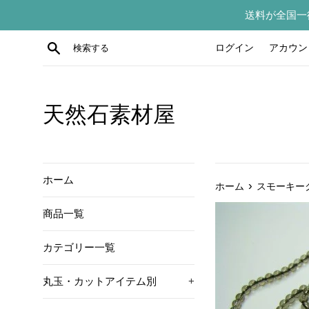
コ
送料が全国一
ン
テ
検索する
ログイン
アカウン
ン
ツ
に
ス
天然石素材屋
キ
ッ
プ
す
ホーム
›
ホーム
スモーキー
る
商品一覧
カテゴリー一覧
丸玉・カットアイテム別
+