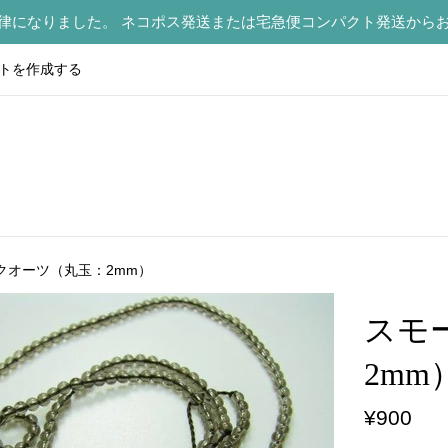
律になりました。 ネコポス発送または宅急便コンパクト発送から
トを作成する
クオーツ（丸玉：2mm）
スモ
2mm
通
¥900
常