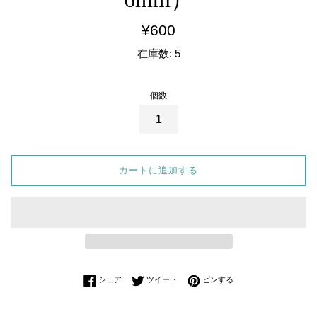
通
¥600
常
在庫数: 5
価
格
個数
カートに追加する
Facebookでシェアする
Twitterに投稿する
Pinterestでピンする
シェア
ツイート
ピンする