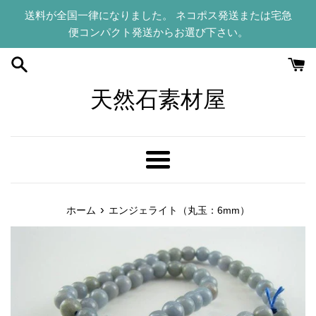
コ
送料が全国一律になりました。 ネコポス発送または宅急
ン
便コンパクト発送からお選び下さい。
テ
ン
ツ
に
天然石素材屋
ス
キ
ッ
プ
メ
す
ニ
る
ュ
›
ホーム
エンジェライト（丸玉：6mm）
ー