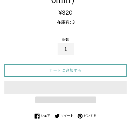
通
¥320
常
在庫数: 3
価
格
個数
カートに追加する
Facebookでシェアする
Twitterに投稿する
Pinterestでピンする
シェア
ツイート
ピンする