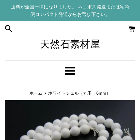
コ
送料が全国一律になりました。 ネコポス発送または宅急
ン
便コンパクト発送からお選び下さい。
テ
ン
ツ
に
天然石素材屋
ス
キ
ッ
プ
メ
す
ニ
る
ュ
›
ホーム
ホワイトシェル（丸玉：6mm）
ー