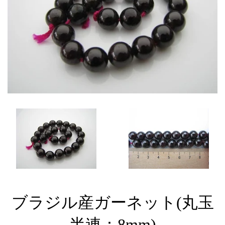
ブラジル産ガーネット(丸玉
半連：8mm)