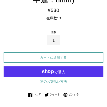
通
¥530
常
在庫数: 3
価
格
個数
カートに追加する
別のお支払い方法
Facebookでシェアする
Twitterに投稿する
Pinterestでピンする
シェア
ツイート
ピンする