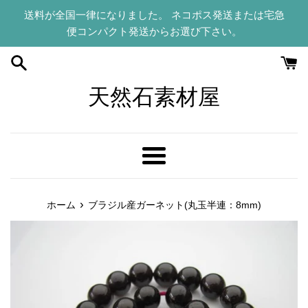
コ
送料が全国一律になりました。 ネコポス発送または宅急
ン
便コンパクト発送からお選び下さい。
テ
ン
ツ
に
天然石素材屋
ス
キ
ッ
プ
メ
す
ニ
る
ュ
›
ホーム
ブラジル産ガーネット(丸玉半連：8mm)
ー