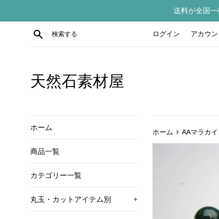
コ
送料が全国一
ン
テ
検索する
ログイン
アカウン
ン
ツ
に
ス
天然石素材屋
キ
ッ
プ
す
ホーム
›
ホーム
AAマラカイ
る
商品一覧
カテゴリー一覧
丸玉・カットアイテム別
+