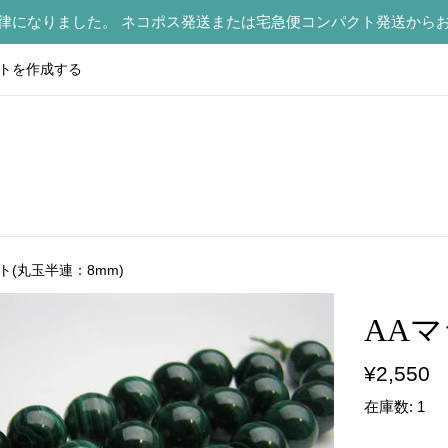
律になりました。 ネコポス発送または宅急便コンパクト発送から
トを作成する
ト(丸玉半連：8mm)
AAマ
通
¥2,550
常
在庫数: 1
価
格