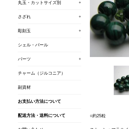
丸玉・カットサイズ別
+
さざれ
+
彫刻玉
+
シェル・パール
パーツ
+
チャーム（ジルコニア）
副資材
お支払い方法について
配送方法・送料について
○約25粒