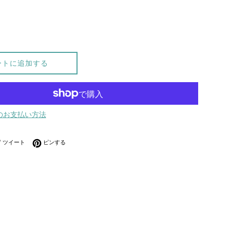
ートに追加する
のお支払い方法
ebookでシェアする
Twitterに投稿する
Pinterestでピンする
ツイート
ピンする