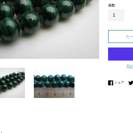
個数
カ
別
Fac
シェア