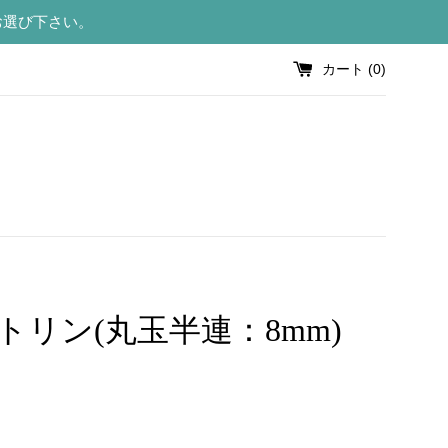
お選び下さい。
カート (
0
)
トリン(丸玉半連：8mm)