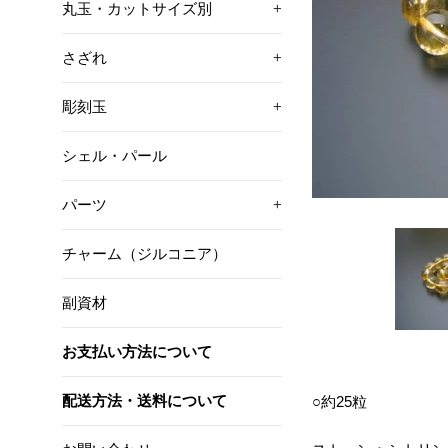
丸玉・カットサイズ別
+
さざれ
+
彫刻玉
+
シェル・パール
パーツ
+
チャーム（ジルコニア）
副資材
お支払い方法について
配送方法・送料について
○約25粒