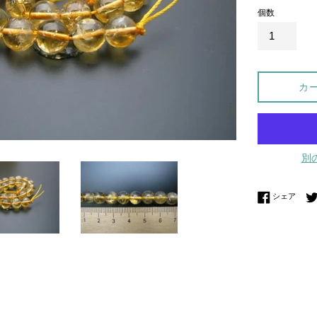
個数
カ
別
Fac
シェア