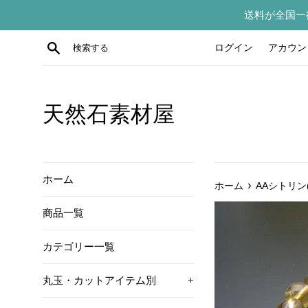
コ
送料が全国一
ン
テ
検索する
ログイン
アカウン
ン
ツ
に
ス
天然石素材屋
キ
ッ
プ
す
ホーム
›
ホーム
AAシトリン
る
商品一覧
カテゴリー一覧
丸玉・カットアイテム別
+