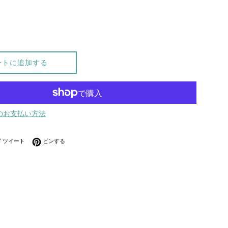
ートに追加する
のお支払い方法
ebookでシェアする
Twitterに投稿する
Pinterestでピンする
ツイート
ピンする