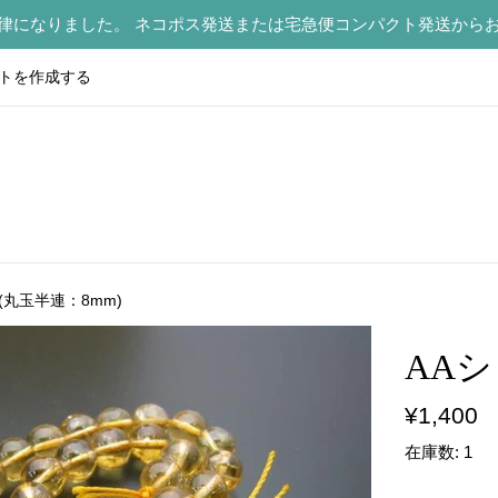
律になりました。 ネコポス発送または宅急便コンパクト発送から
トを作成する
(丸玉半連：8mm)
AAシ
通
¥1,400
常
在庫数: 1
価
格