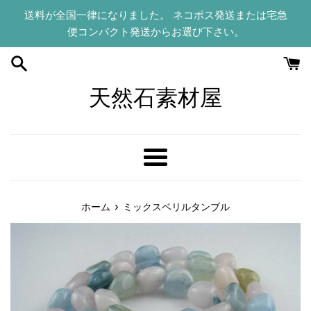
コ
送料が全国一律になりました。 ネコポス発送または宅急
ン
便コンパクト発送からお選び下さい。
テ
ン
ツ
に
天然石素材屋
ス
キ
ッ
プ
メ
す
ニ
る
ュ
›
ホーム
ミックスベリルタンブル
ー