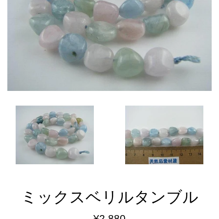
ミックスベリルタンブル
通
¥2,880