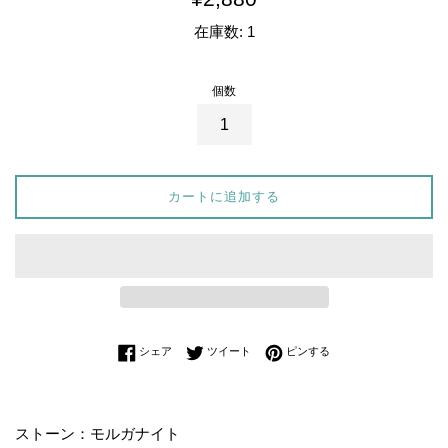
常
在庫数: 1
価
格
個数
カートに追加する
Facebookでシェアする
Twitterに投稿する
Pinterestでピンする
シェア
ツイート
ピンする
ストーン：モルガナイト