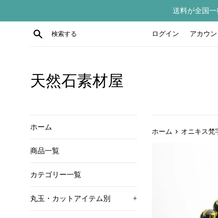
コ
送料が全国一
ン
テ
検索する
ログイン
アカウン
ン
ツ
に
ス
天然石素材屋
キ
ッ
プ
す
ホーム
›
ホーム
オニキス梵
る
商品一覧
カテゴリー一覧
丸玉・カットアイテム別
+