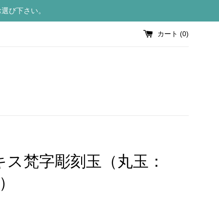
お選び下さい。
カート (
0
)
キス梵字彫刻玉（丸玉：
m）