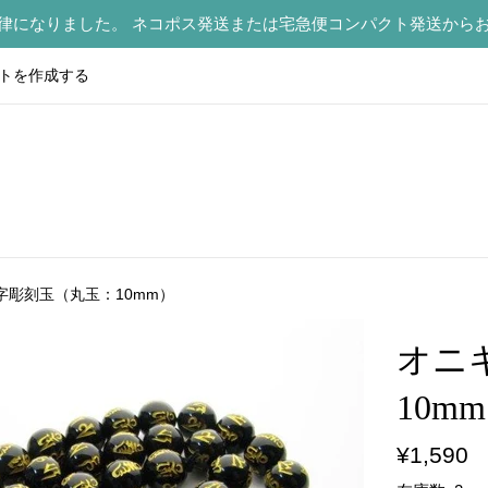
律になりました。 ネコポス発送または宅急便コンパクト発送から
トを作成する
字彫刻玉（丸玉：10mm）
オニ
10m
通
¥1,590
常