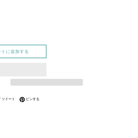
ートに追加する
ebookでシェアする
Twitterに投稿する
Pinterestでピンする
ツイート
ピンする