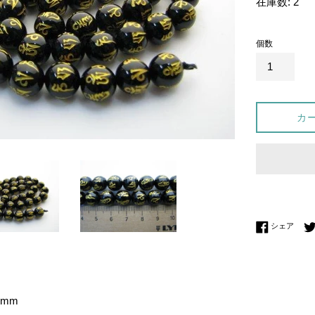
在庫数: 2
価
格
個数
カ
Fac
シェア
mm