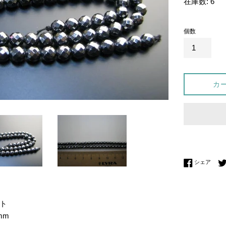
在庫数: 6
価
格
個数
カ
Fac
シェア
ト
mm