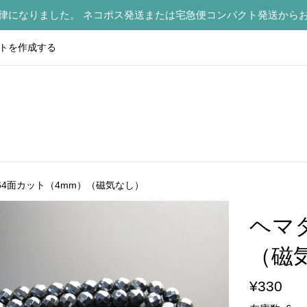
律になりました。 ネコポス発送または宅急便コンパクト発送から
トを作成する
64面カット（4mm）（磁気なし）
ヘマ
（磁
通
¥330
常