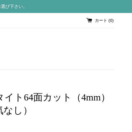
お選び下さい。
カート (
0
)
タイト64面カット（4mm）
気なし）