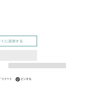
ートに追加する
ebookでシェアする
Twitterに投稿する
Pinterestでピンする
ツイート
ピンする