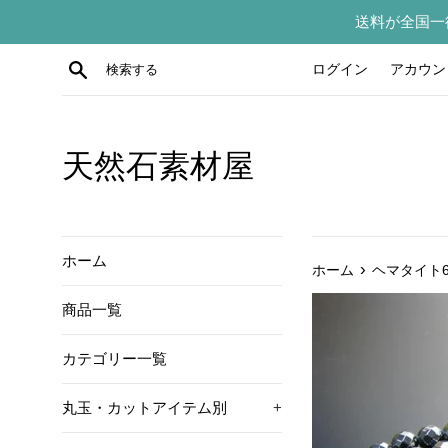
コ
送料が全国一
ン
テ
検索する
ログイン
アカウン
ン
ツ
に
ス
天然石素材屋
キ
ッ
プ
す
ホーム
›
ホーム
ヘマタイト
る
商品一覧
カテゴリー一覧
丸玉・カットアイテム別
+