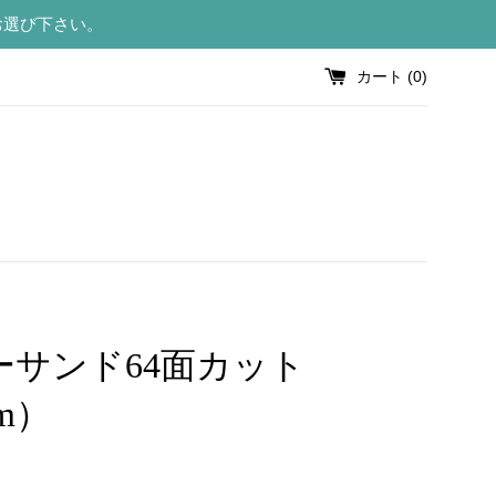
お選び下さい。
カート (
0
)
ーサンド64面カット
m）