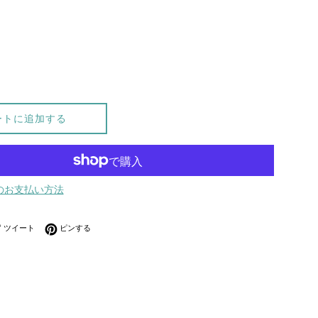
ートに追加する
のお支払い方法
ebookでシェアする
Twitterに投稿する
Pinterestでピンする
ツイート
ピンする