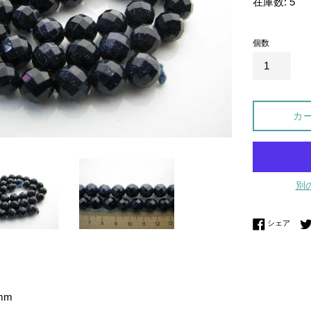
在庫数: 5
価
格
個数
カ
別
Fac
シェア
mm