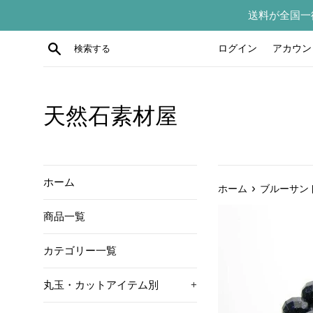
コ
送料が全国一
ン
テ
検索する
ログイン
アカウン
ン
ツ
に
ス
天然石素材屋
キ
ッ
プ
す
ホーム
›
ホーム
ブルーサン
る
商品一覧
カテゴリー一覧
丸玉・カットアイテム別
+