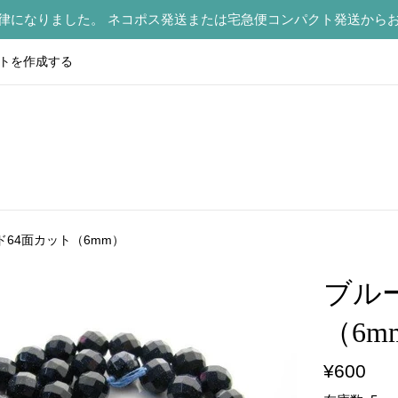
律になりました。 ネコポス発送または宅急便コンパクト発送から
トを作成する
ド64面カット（6mm）
ブル
（6m
通
¥600
常