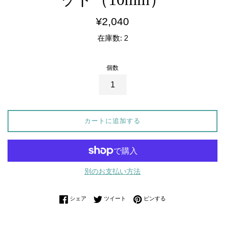
通
¥2,040
常
在庫数: 2
価
格
個数
カートに追加する
別のお支払い方法
Facebookでシェアする
Twitterに投稿する
Pinterestでピンする
シェア
ツイート
ピンする