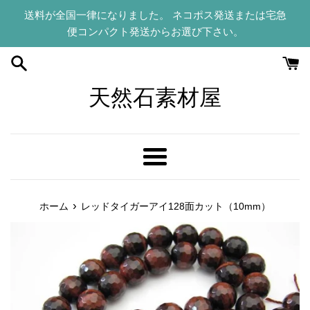
コ
送料が全国一律になりました。 ネコポス発送または宅急
ン
便コンパクト発送からお選び下さい。
テ
ン
ツ
に
天然石素材屋
ス
キ
ッ
プ
メ
す
ニ
る
ュ
›
ホーム
レッドタイガーアイ128面カット（10mm）
ー