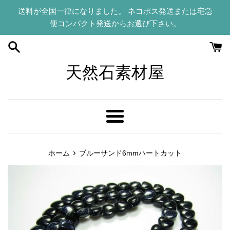
コ
送料が全国一律になりました。 ネコポス発送または宅急
ン
便コンパクト発送からお選び下さい。
テ
ン
ツ
に
天然石素材屋
ス
キ
ッ
プ
メ
す
ニ
る
ュ
›
ホーム
ブルーサンド6mmハートカット
ー