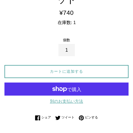
通
¥740
常
在庫数: 1
価
格
個数
カートに追加する
別のお支払い方法
Facebookでシェアする
Twitterに投稿する
Pinterestでピンする
シェア
ツイート
ピンする