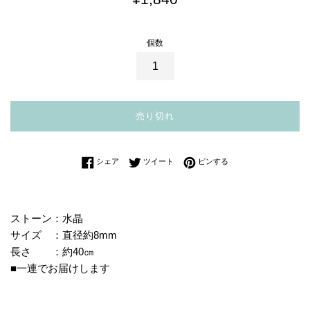
常
価
個数
格
売り切れ
Facebookでシェアする
Twitterに投稿する
Pinterestでピンする
シェア
ツイート
ピンする
ストーン：水晶
サイズ ：直径約8mm
長さ ：約40㎝
■一連でお届けします