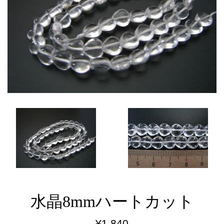
水晶8mmハートカット
通
¥1,840