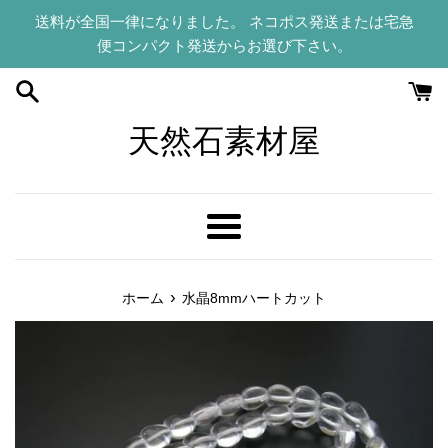
コ
送料が全国一律になりました。 ネコポス発送または宅急
ン
便コンパクト発送からお選び下さい。
テ
ン
ツ
に
天然石素材屋
ス
キ
ッ
プ
メ
す
ニ
る
ュ
›
ホーム
水晶8mmハートカット
ー