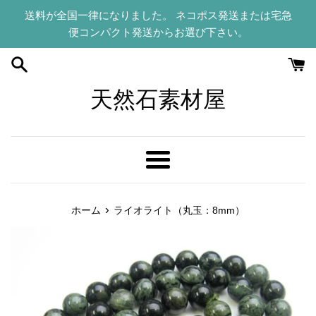
コ
送料が全国一律になりました。 ネコポス発送または宅急
ン
便コンパクト発送からお選び下さい。
テ
ン
ツ
に
天然石素材屋
ス
キ
ッ
プ
メ
す
ニ
る
ュ
›
ホーム
ライオライト（丸玉：8mm）
ー