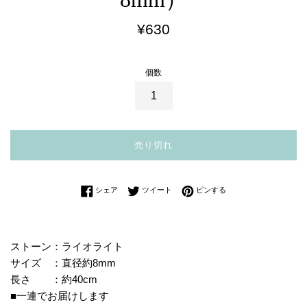
通
¥630
常
価
個数
格
売り切れ
Facebookでシェアする
Twitterに投稿する
Pinterestでピンする
シェア
ツイート
ピンする
ストーン：ライオライト
サイズ ：直径約8mm
長さ ：約40cm
■一連でお届けします