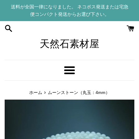
コ
送料が全国一律になりました。 ネコポス発送または宅急
ン
便コンパクト発送からお選び下さい。
テ
ン
ツ
に
天然石素材屋
ス
キ
ッ
プ
メ
す
ニ
る
ュ
›
ホーム
ムーンストーン（丸玉：4mm）
ー