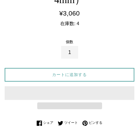
通
¥3,060
常
在庫数: 4
価
格
個数
カートに追加する
Facebookでシェアする
Twitterに投稿する
Pinterestでピンする
シェア
ツイート
ピンする