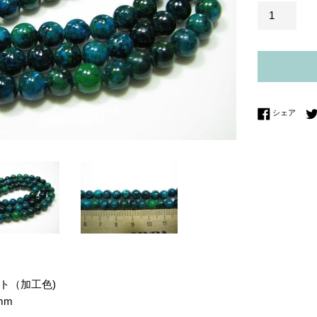
Fac
シェア
ト（加工色)
mm