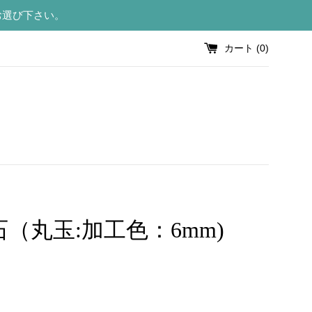
お選び下さい。
カート (
0
)
（丸玉:加工色：6mm)