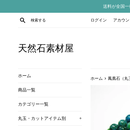
コ
送料が全国一
ン
テ
検索する
ログイン
アカウン
ン
ツ
に
ス
天然石素材屋
キ
ッ
プ
す
ホーム
›
ホーム
鳳凰石（丸玉
る
商品一覧
カテゴリー一覧
丸玉・カットアイテム別
+