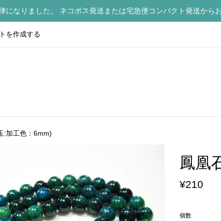
律になりました。 ネコポス発送または宅急便コンパクト発送から
トを作成する
:加工色：6mm)
鳳凰石
通
¥210
常
価
個数
格