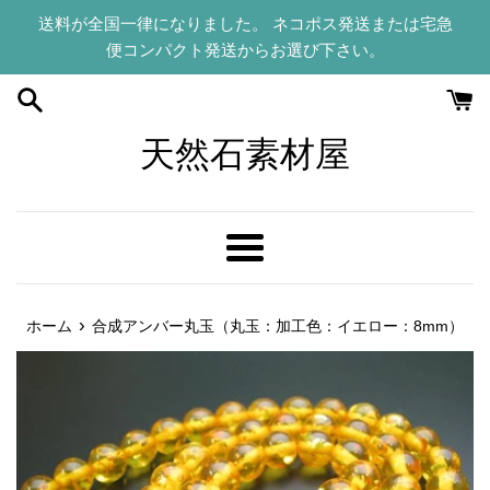
コ
送料が全国一律になりました。 ネコポス発送または宅急
ン
便コンパクト発送からお選び下さい。
テ
ン
ツ
に
天然石素材屋
ス
キ
ッ
プ
メ
す
ニ
る
ュ
›
ホーム
合成アンバー丸玉（丸玉：加工色：イエロー：8mm）
ー