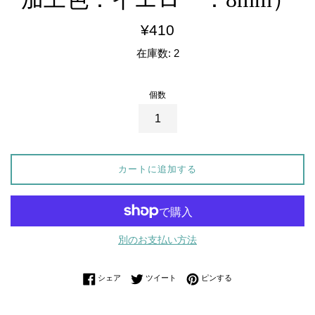
通
¥410
常
在庫数: 2
価
格
個数
カートに追加する
別のお支払い方法
Facebookでシェアする
Twitterに投稿する
Pinterestでピンする
シェア
ツイート
ピンする