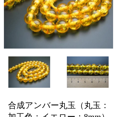
合成アンバー丸玉（丸玉：
加工色：イエロー：8mm）