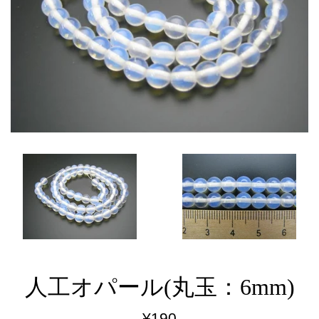
人工オパール(丸玉：6mm)
通
¥190