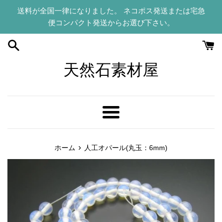
コ
送料が全国一律になりました。 ネコポス発送または宅急
ン
便コンパクト発送からお選び下さい。
テ
ン
ツ
に
天然石素材屋
ス
キ
ッ
プ
メ
す
ニ
る
ュ
›
ホーム
人工オパール(丸玉：6mm)
ー