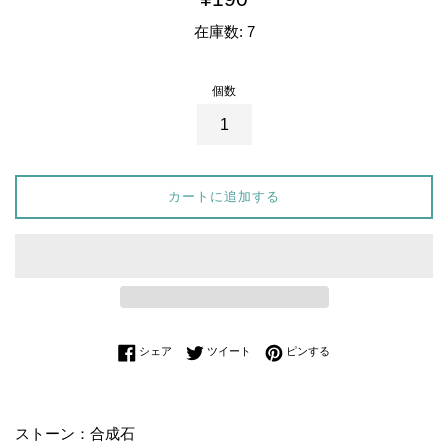
常
在庫数: 7
価
格
個数
カートに追加する
Facebookでシェアする
Twitterに投稿する
Pinterestでピンする
シェア
ツイート
ピンする
ストーン：合成石