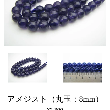
アメジスト（丸玉：8mm）
通
¥2,300