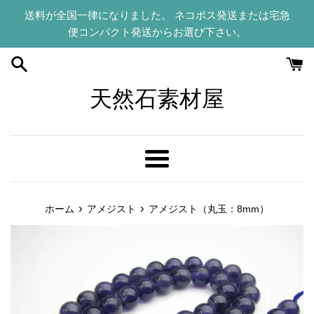
コ
送料が全国一律になりました。 ネコポス発送または宅急
ン
便コンパクト発送からお選び下さい。
テ
ン
ツ
に
天然石素材屋
ス
キ
ッ
プ
メ
す
ニ
る
ュ
›
›
ホーム
アメジスト
アメジスト（丸玉：8mm）
ー