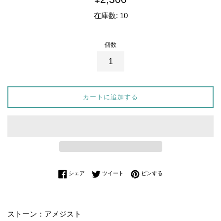
常
在庫数: 10
価
格
個数
カートに追加する
Facebookでシェアする
Twitterに投稿する
Pinterestでピンする
シェア
ツイート
ピンする
ストーン：アメジスト